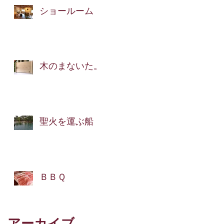
ショールーム
木のまないた。
聖火を運ぶ船
ＢＢＱ
アーカイブ