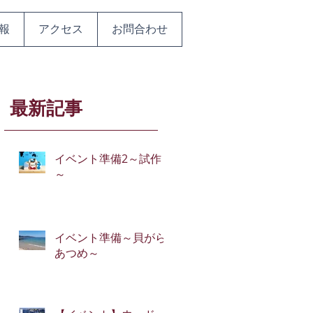
報
アクセス
お問合わせ
最新記事
イベント準備2～試作
～
ル
ま
イベント準備～貝がら
あつめ～