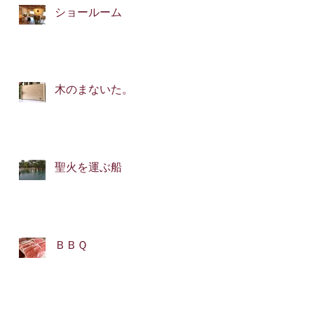
ショールーム
木のまないた。
聖火を運ぶ船
ＢＢＱ