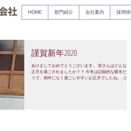
HOME
部門紹介
会社案内
採用情
謹賀新年2020
あけましておめでとうございます。 皆さんはどんなお
正月を過ごされましたか？？ 今冬は記録的な暖冬だそ
うで、例年になく過ごしやすいお正月でしたね。 コー
トを着込んで八栗さんへ初詣に行きましたが、ケーブ
カーから本堂への短い道のりで汗だくになってしまい
した（笑）...