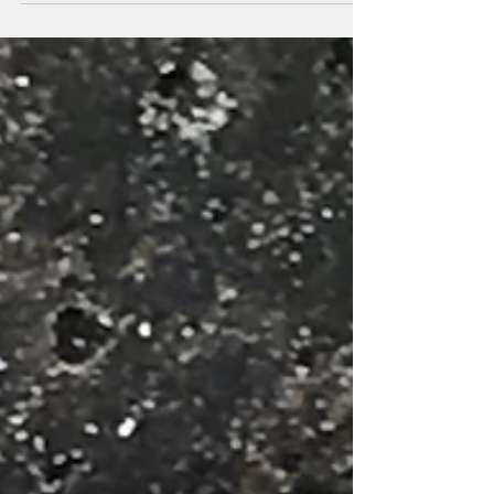
自動販売機
もうだいぶ朝晩涼しくなりましたが、今年は随分
と猛暑が騒がれましたね。 そんな暑さを乗り切る
のに一役買ってくれたのが工場横に設置されてい
る自動販売機。 定番商品からあまり見かけないも
のまで、なかなか豊富なラインナップ。 そしても
っとよく見てみると･･･ 缶ジュースが110円。...