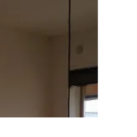
香川県では珍しく長く降り続いた雨が、ようやく
やみました。 優和木装はすぐ隣が海岸です。 今日
になって海の様子を見に行ってみるとなにやら黄
色い物体が。 近づいてみると・・・ ・・・文
旦？？？？？ 雨や台風の後は様々なものが流れ着
きますが、近くで栽培している様子もないし、そ
もそ...